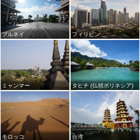
ブルネイ
フィリピン
ミャンマー
タヒチ (仏領ポリネシア)
モロッコ
台湾