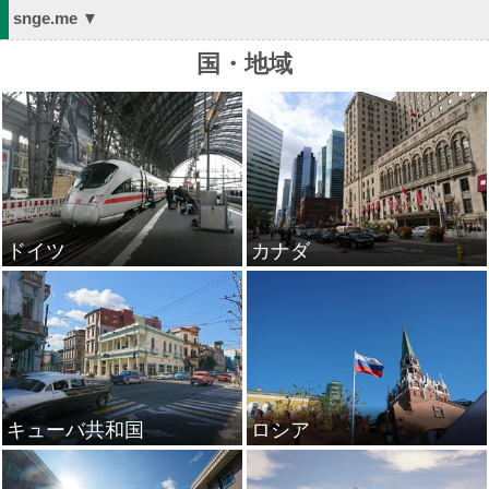
snge.me ▼
国・地域
ドイツ
カナダ
キューバ共和国
ロシア