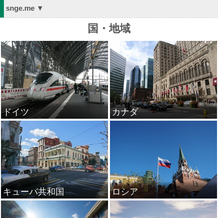
snge.me ▼
国・地域
ドイツ
カナダ
キューバ共和国
ロシア