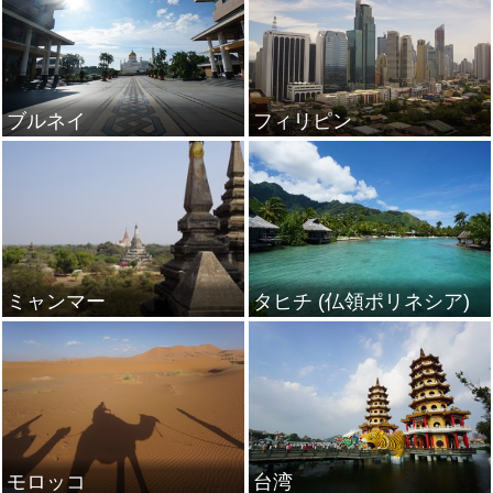
ブルネイ
フィリピン
ミャンマー
タヒチ (仏領ポリネシア)
モロッコ
台湾