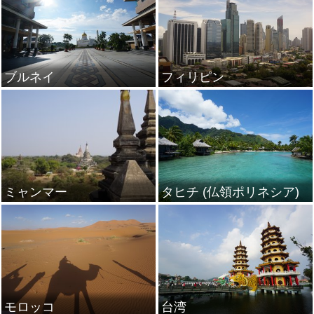
ブルネイ
フィリピン
ミャンマー
タヒチ (仏領ポリネシア)
モロッコ
台湾