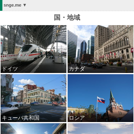
snge.me ▼
国・地域
ドイツ
カナダ
キューバ共和国
ロシア