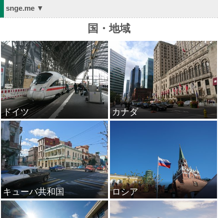
snge.me ▼
国・地域
ドイツ
カナダ
キューバ共和国
ロシア