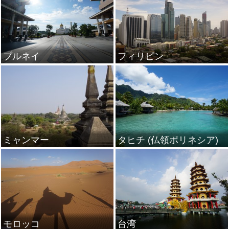
ブルネイ
フィリピン
ミャンマー
タヒチ (仏領ポリネシア)
モロッコ
台湾