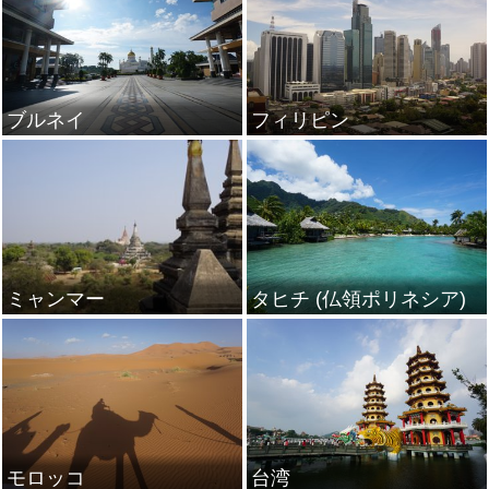
ブルネイ
フィリピン
ミャンマー
タヒチ (仏領ポリネシア)
モロッコ
台湾