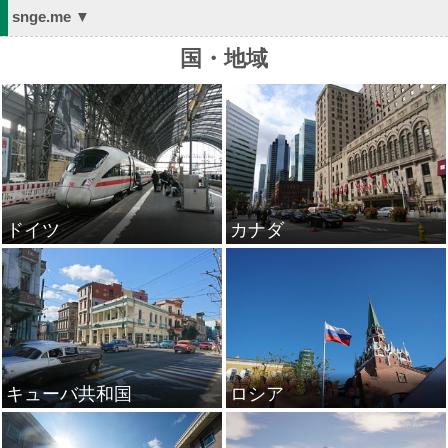
snge.me ▼
国・地域
ドイツ
カナダ
キューバ共和国
ロシア