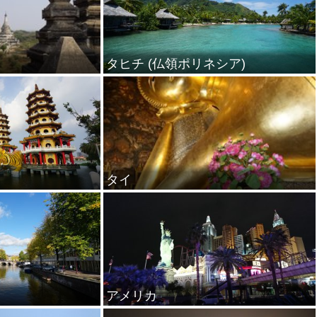
タヒチ (仏領ポリネシア)
タイ
アメリカ