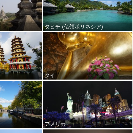
タヒチ (仏領ポリネシア)
タイ
アメリカ