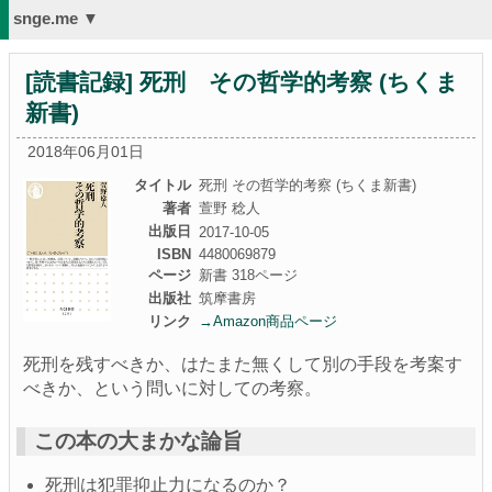
snge.me ▼
[読書記録] 死刑 その哲学的考察 (ちくま
新書)
2018年06月01日
タイトル
死刑 その哲学的考察 (ちくま新書)
著者
萱野 稔人
出版日
2017-10-05
ISBN
4480069879
ページ
新書 318ページ
出版社
筑摩書房
リンク
→Amazon商品ページ
死刑を残すべきか、はたまた無くして別の手段を考案す
べきか、という問いに対しての考察。
この本の大まかな論旨
死刑は犯罪抑止力になるのか？