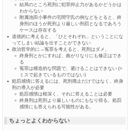
結局のところ死刑に犯罪抑止力があるかどうかは
わからない
附属池田小事件の宅間守氏の例などをとると、終
身刑のほうが死刑より厳しい刑罰となるであろう
ケースは存在する
道徳的に考えると、「ひとそれぞれ」ということにな
ってしまい結論を出すことができない
政治哲学的に→冤罪を考えると、死刑はダメ。
終身刑とかにすれば、曲がりなりにも修正はでき
る
冤罪は構造的な問題で、避けることはできない (=
ミスで起きているものではない)
処罰感情に答えるには、死刑廃止だけではなく、終身
刑の導入が必要
処罰感情は根深く、それに答えることは必要
終身刑は死刑より厳しいものにもなり得る。処罰
感情にも答えられる可能性がある。
ちょっとよくわからない