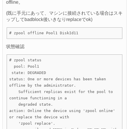
offline。
(既に手元にあって、マシンに接続されている場合はスキ
ップしてbadblock後いきなりreplaceでok)
状態確認
# zpool status

  pool: Pool1

 state: DEGRADED

status: One or more devices has been taken 
offline by the administrator.

    Sufficient replicas exist for the pool to 
continue functioning in a

    degraded state.

action: Online the device using 'zpool online' 
or replace the device with

    'zpool replace'.
