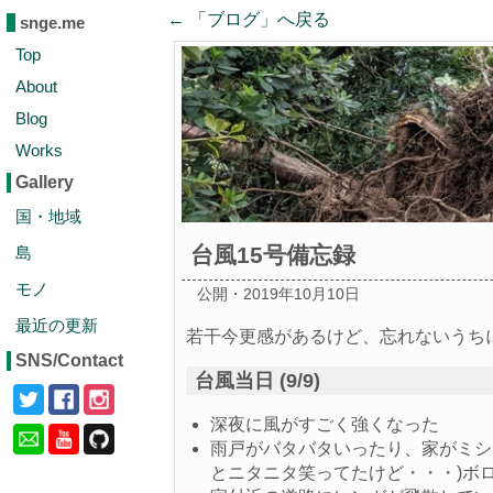
← 「
ブログ
」へ戻る
snge.me
Top
About
Blog
Works
Gallery
国・地域
台風15号備忘録
島
モノ
公開・2019年10月10日
最近の更新
若干今更感があるけど、忘れないうち
SNS/Contact
台風当日 (9/9)
深夜に風がすごく強くなった
雨戸がバタバタいったり、家がミシ
とニタニタ笑ってたけど・・・)ボ