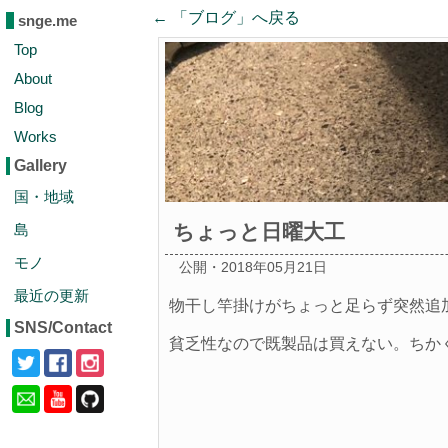
← 「
ブログ
」へ戻る
snge.me
Top
About
Blog
Works
Gallery
国・地域
ちょっと日曜大工
島
モノ
公開・2018年05月21日
最近の更新
物干し竿掛けがちょっと足らず突然追
SNS/Contact
貧乏性なので既製品は買えない。ちか