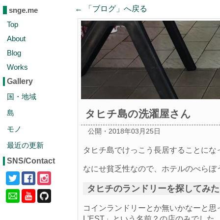
← 「
ブログ
」へ戻る
snge.me
Top
About
Blog
Works
Gallery
国・地域
タヒチ島の洗濯屋さん
島
モノ
公開・2018年03月25日
最近の更新
タヒチ島でけっこう長居することにな
SNS/Contact
なにせ貧乏性なので、ホテルのべらぼ
タヒチのランドリーを探してみた
コインランドリーとか無いかなーと思って
L'EST」という名前？の店のみでした