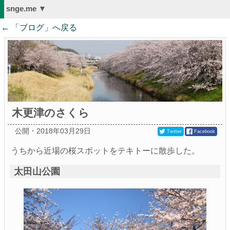
snge.me ▼
← 「
ブログ
」へ戻る
木更津のさくら
公開・2018年03月29日
Twitter
Facebook
うちから近場の桜スポットをテキトーに散歩した。
太田山公園