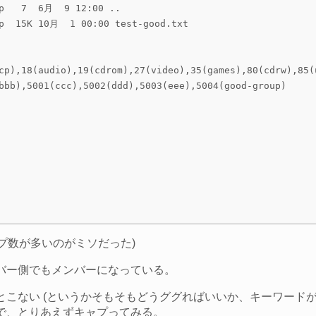
p   7  6月  9 12:00 ..

p  15K 10月  1 00:00 test-good.txt

cp),18(audio),19(cdrom),27(video),35(games),80(cdrw),85(
bbb),5001(ccc),5002(ddd),5003(eee),5004(good-group)

ープ数が多いのがミソだった)
バー側でもメンバーになっている。
ない (というかそもそもどうググればいいか、キーワードが分から
で、とりあえずキャプってみる。