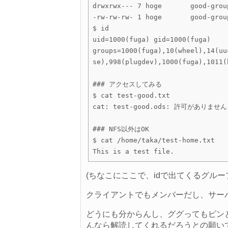
drwxrwx--- 7 hoge       good-grou
-rw-rw-rw- 1 hoge       good-grou
$ id

uid=1000(fuga) gid=1000(fuga) 
groups=1000(fuga),10(wheel),14(uu
se),998(plugdev),1000(fuga),1011(
### アクセスしてみる

$ cat test-good.txt

cat: test-good.ods: 許可がありません

### NFS以外はOK

$ cat /home/taka/test-home.txt

(ちなこにここで、idで出てくるグル
クライアントでもメンバーだし、サー
どうにも分からんし、ググってもピンとこ
んなら解読してくれるだろうとの願い