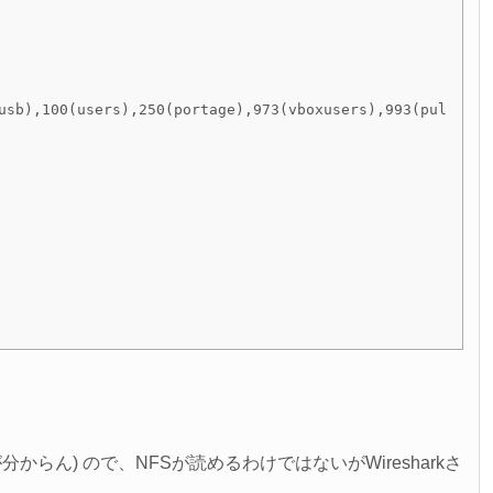
usb),100(users),250(portage),973(vboxusers),993(pul
ん) ので、NFSが読めるわけではないがWiresharkさ