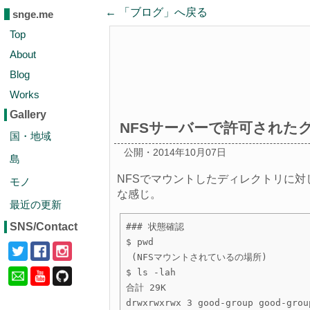
← 「
ブログ
」へ戻る
snge.me
Top
About
Blog
Works
Gallery
NFSサーバーで許可されたグル
国・地域
公開・2014年10月07日
島
NFSでマウントしたディレクトリに対し
モノ
な感じ。
最近の更新
SNS/Contact
### 状態確認

$ pwd

 (NFSマウントされているの場所)

$ ls -lah

合計 29K

drwxrwxrwx 3 good-group good-grou