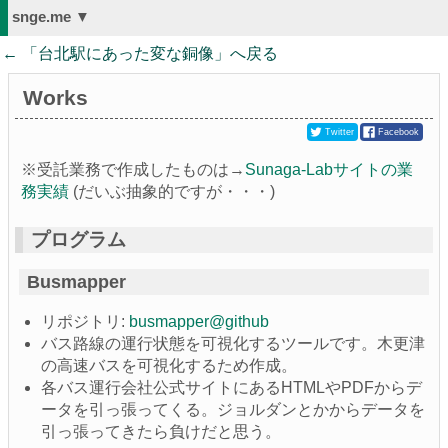
snge.me ▼
← 「
台北駅にあった変な銅像
」へ戻る
Works
Twitter
Facebook
※受託業務で作成したものは→
Sunaga-Labサイトの業
務実績
(だいぶ抽象的ですが・・・)
プログラム
Busmapper
リポジトリ:
busmapper@github
バス路線の運行状態を可視化するツールです。木更津
の高速バスを可視化するため作成。
各バス運行会社公式サイトにあるHTMLやPDFからデ
ータを引っ張ってくる。ジョルダンとかからデータを
引っ張ってきたら負けだと思う。