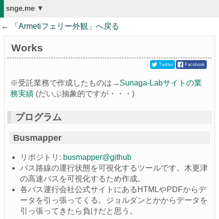
snge.me ▼
← 「
Armetiフェリー外観
」へ戻る
Works
Twitter
Facebook
※受託業務で作成したものは→
Sunaga-Labサイトの業
務実績
(だいぶ抽象的ですが・・・)
プログラム
Busmapper
リポジトリ:
busmapper@github
バス路線の運行状態を可視化するツールです。木更津
の高速バスを可視化するため作成。
各バス運行会社公式サイトにあるHTMLやPDFからデ
ータを引っ張ってくる。ジョルダンとかからデータを
引っ張ってきたら負けだと思う。