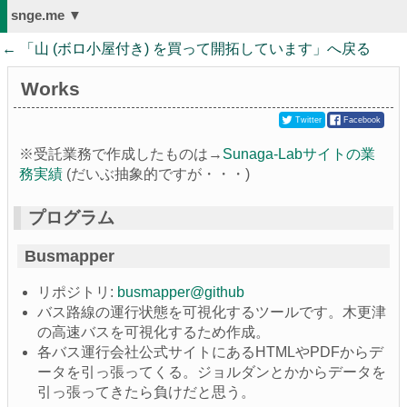
snge.me ▼
← 「
山 (ボロ小屋付き) を買って開拓しています
」へ戻る
Works
Twitter
Facebook
※受託業務で作成したものは→
Sunaga-Labサイトの業
務実績
(だいぶ抽象的ですが・・・)
プログラム
Busmapper
リポジトリ:
busmapper@github
バス路線の運行状態を可視化するツールです。木更津
の高速バスを可視化するため作成。
各バス運行会社公式サイトにあるHTMLやPDFからデ
ータを引っ張ってくる。ジョルダンとかからデータを
引っ張ってきたら負けだと思う。