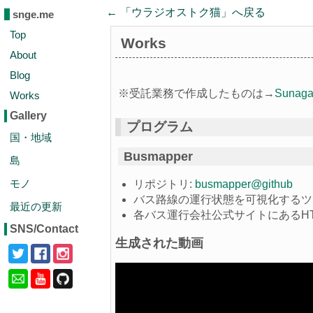
← 「
ウラジオストク猫
」へ戻る
snge.me
Top
Works
About
Blog
※受託業務で作成したものは→
Suna
Works
Gallery
プログラム
国・地域
Busmapper
島
モノ
リポジトリ:
busmapper@github
バス路線の運行状態を可視化するツ
最近の更新
各バス運行会社公式サイトにあるH
SNS/Contact
生成された動画