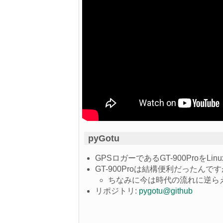
pyGotu
GPSロガーであるGT-900ProをL
GT-900Proは結構便利だった
ちなみに今は時代の流れに逆ら
リポジトリ:
pygotu@github