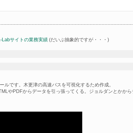
ga-Labサイトの業務実績
(だいぶ抽象的ですが・・・)
ールです。木更津の高速バスを可視化するため作成。
TMLやPDFからデータを引っ張ってくる。ジョルダンとかか