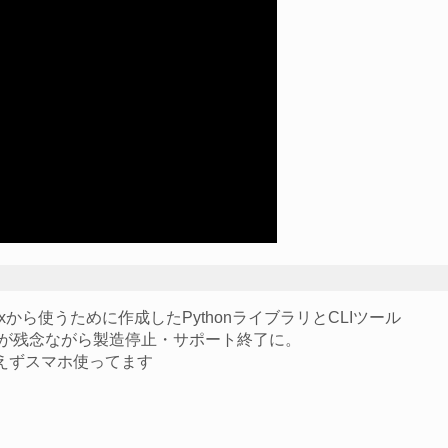
inuxから使うために作成したPythonライブラリとCLIツール
んですが残念ながら製造停止・サポート終了に。
えずスマホ使ってます