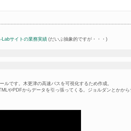
ga-Labサイトの業務実績
(だいぶ抽象的ですが・・・)
ールです。木更津の高速バスを可視化するため作成。
TMLやPDFからデータを引っ張ってくる。ジョルダンとかか