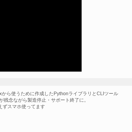
inuxから使うために作成したPythonライブラリとCLIツール
んですが残念ながら製造停止・サポート終了に。
えずスマホ使ってます