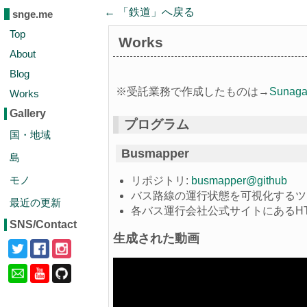
← 「
鉄道
」へ戻る
snge.me
Top
Works
About
Blog
※受託業務で作成したものは→
Suna
Works
Gallery
プログラム
国・地域
Busmapper
島
モノ
リポジトリ:
busmapper@github
バス路線の運行状態を可視化するツ
最近の更新
各バス運行会社公式サイトにあるH
SNS/Contact
生成された動画