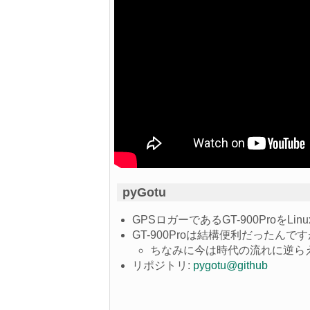
pyGotu
GPSロガーであるGT-900ProをL
GT-900Proは結構便利だった
ちなみに今は時代の流れに逆ら
リポジトリ:
pygotu@github