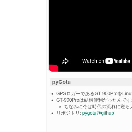
pyGotu
GPSロガーであるGT-900ProをL
GT-900Proは結構便利だった
ちなみに今は時代の流れに逆ら
リポジトリ:
pygotu@github