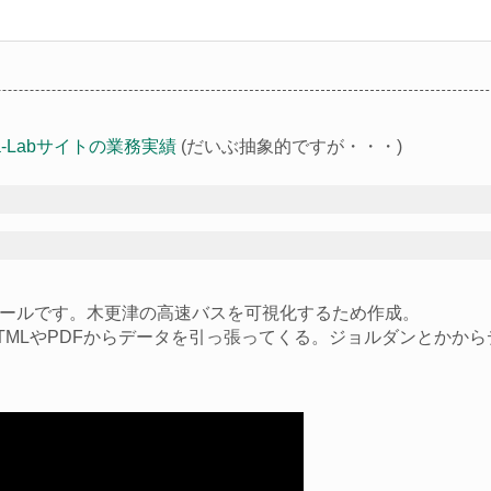
ga-Labサイトの業務実績
(だいぶ抽象的ですが・・・)
ールです。木更津の高速バスを可視化するため作成。
TMLやPDFからデータを引っ張ってくる。ジョルダンとかか