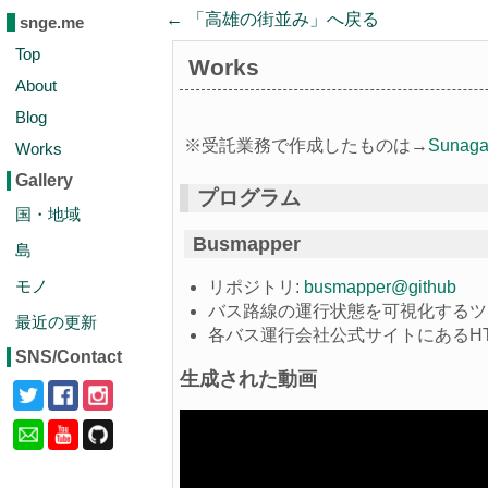
← 「
高雄の街並み
」へ戻る
snge.me
Top
Works
About
Blog
※受託業務で作成したものは→
Suna
Works
Gallery
プログラム
国・地域
Busmapper
島
モノ
リポジトリ:
busmapper@github
バス路線の運行状態を可視化するツ
最近の更新
各バス運行会社公式サイトにあるH
SNS/Contact
生成された動画