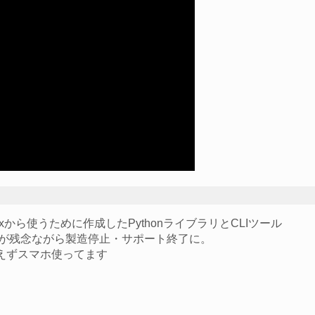
inuxから使うために作成したPythonライブラリとCLIツール
んですが残念ながら製造停止・サポート終了に。
えずスマホ使ってます