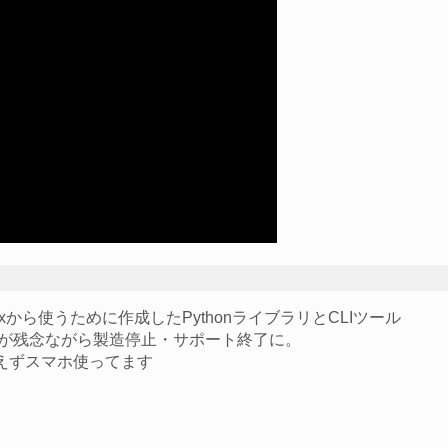
inuxから使うために作成したPythonライブラリとCLIツール
んですが残念ながら製造停止・サポート終了に。
えずスマホ使ってます