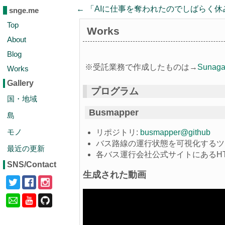
← 「
AIに仕事を奪われたのでしばらく休
snge.me
Top
Works
About
Blog
※受託業務で作成したものは→
Suna
Works
Gallery
プログラム
国・地域
Busmapper
島
モノ
リポジトリ:
busmapper@github
バス路線の運行状態を可視化するツ
最近の更新
各バス運行会社公式サイトにあるH
SNS/Contact
生成された動画