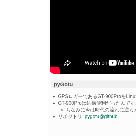
pyGotu
GPSロガーであるGT-900ProをL
GT-900Proは結構便利だった
ちなみに今は時代の流れに逆ら
リポジトリ:
pygotu@github