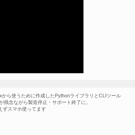
inuxから使うために作成したPythonライブラリとCLIツール
んですが残念ながら製造停止・サポート終了に。
えずスマホ使ってます