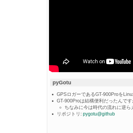
pyGotu
GPSロガーであるGT-900ProをL
GT-900Proは結構便利だった
ちなみに今は時代の流れに逆ら
リポジトリ:
pygotu@github