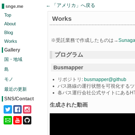
← 「
アメリカ
」へ戻る
snge.me
Top
Works
About
Blog
※受託業務で作成したものは→
Suna
Works
Gallery
プログラム
国・地域
Busmapper
島
モノ
リポジトリ:
busmapper@github
バス路線の運行状態を可視化するツ
最近の更新
各バス運行会社公式サイトにあるH
SNS/Contact
生成された動画