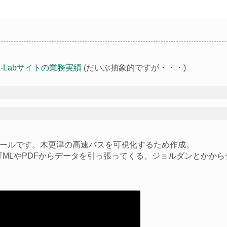
ga-Labサイトの業務実績
(だいぶ抽象的ですが・・・)
ールです。木更津の高速バスを可視化するため作成。
TMLやPDFからデータを引っ張ってくる。ジョルダンとかか