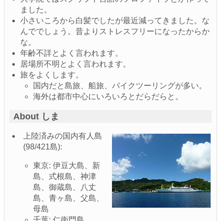
ました。
小さいころから白髪でしたが最近減ってきました。な
んででしょう。昔よりストレスフリーになったからか
な。
年齢不詳とよく言われます。
居場所不明とよく言われます。
旅をよくします。
国内だと島旅、船旅、バイクツーリングが多い。
海外は都市中心にいろいろとだらだらと。
About しま
上陸済みの国内有人島
(98/421島):
東京: 伊豆大島、新
島、式根島、神津
島、御蔵島、八丈
島、青ヶ島、父島、
母島
千葉: 仁衛門島