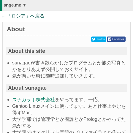
snge.me ▼
← 「
ロシア
」へ戻る
About
Twitter
Facebook
About this site
sunagaeが書き散らかしたプログラムとか旅の写真と
かをとりあえず公開しておくサイト。
気が向いた時に随時追加していきます。
About sunagae
スナガラボ株式会社
をやってます。一応。
Gentoo Linuxメインに使ってます。あと仕事上やむを
得ずMac。
大学学部では論理学とか圏論とかPrologとかやってた
気がする
大学院ではスクリプト言語のプロファイラとか作って