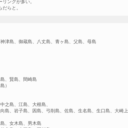
ーリングが多い。
らだらと。
、神津島、御蔵島、八丈島、青ヶ島、父島、母島
手島、賢島、間崎島
ノ島）
、中之島、江島、大根島、
）、向島、岩子島、因島、弓削島、佐島、生名島、生口島、大崎
直島、女木島、男木島