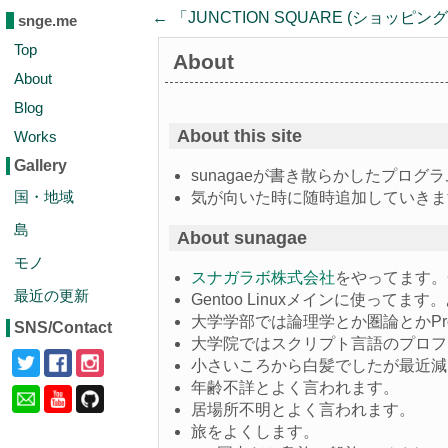
← 「
JUNCTION SQUARE (ショッピ
snge.me
Top
About
About
Blog
About this site
Works
Gallery
sunagaeが書き散らかしたプロ
国・地域
気が向いた時に随時追加していきま
島
About sunagae
モノ
スナガラボ株式会社
をやってます。
最近の更新
Gentoo Linuxメインに使ってま
大学学部では論理学とか圏論とかPr
SNS/Contact
大学院ではスクリプト言語のプロフ
小さいころから白髪でしたが最近減
年齢不詳とよく言われます。
居場所不明とよく言われます。
旅をよくします。