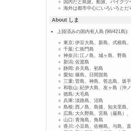
国内だと島旅、船旅、バイクツ
海外は都市中心にいろいろとだ
About しま
上陸済みの国内有人島 (98/421島):
東京: 伊豆大島、新島、式根島
千葉: 仁衛門島
神奈川: 江ノ島、城ヶ島、野島
新潟: 佐渡島
静岡: 弁天島、初島
愛知: 篠島、日間賀島
三重: 菅島、神島、答志島、坂
和歌山: 紀伊大島、友ヶ島（沖
徳島: 大毛島
兵庫: 淡路島、沼島
島根: 西ノ島、島後、知夫里島
広島: 大久野島、宮島（厳島
山口: 青海島、角島
香川: 小豆島、佐柳島、与島、