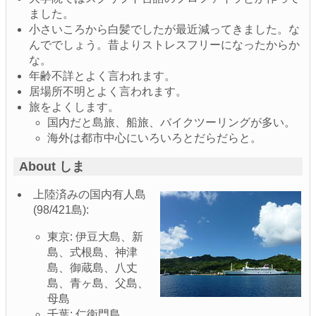
ました。
小さいころから白髪でしたが最近減ってきました。な
んででしょう。昔よりストレスフリーになったからか
な。
年齢不詳とよく言われます。
居場所不明とよく言われます。
旅をよくします。
国内だと島旅、船旅、バイクツーリングが多い。
海外は都市中心にいろいろとだらだらと。
About しま
上陸済みの国内有人島
(98/421島):
東京: 伊豆大島、新
島、式根島、神津
島、御蔵島、八丈
島、青ヶ島、父島、
母島
千葉: 仁衛門島