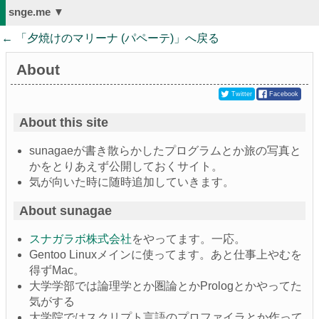
snge.me ▼
← 「
夕焼けのマリーナ (パペーテ)
」へ戻る
About
Twitter
Facebook
About this site
sunagaeが書き散らかしたプログラムとか旅の写真と
かをとりあえず公開しておくサイト。
気が向いた時に随時追加していきます。
About sunagae
スナガラボ株式会社
をやってます。一応。
Gentoo Linuxメインに使ってます。あと仕事上やむを
得ずMac。
大学学部では論理学とか圏論とかPrologとかやってた
気がする
大学院ではスクリプト言語のプロファイラとか作って