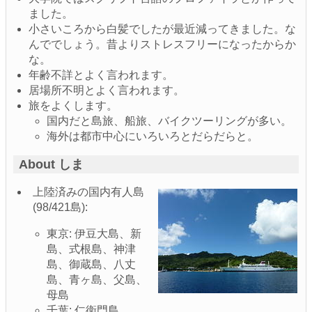
ました。
小さいころから白髪でしたが最近減ってきました。な
んででしょう。昔よりストレスフリーになったからか
な。
年齢不詳とよく言われます。
居場所不明とよく言われます。
旅をよくします。
国内だと島旅、船旅、バイクツーリングが多い。
海外は都市中心にいろいろとだらだらと。
About しま
上陸済みの国内有人島
(98/421島):
東京: 伊豆大島、新
島、式根島、神津
島、御蔵島、八丈
島、青ヶ島、父島、
母島
千葉: 仁衛門島