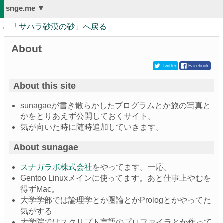
snge.me ▼
← 「
サハラ砂漠の砂
」へ戻る
About
Twitter
Facebook
About this site
sunagaeが書き散らかしたプログラムとか旅の写真と
かをとりあえず公開しておくサイト。
気が向いた時に随時追加していきます。
About sunagae
スナガラボ株式会社
をやってます。一応。
Gentoo Linuxメインに使ってます。あと仕事上やむを
得ずMac。
大学学部では論理学とか圏論とかPrologとかやってた
気がする
大学院ではスクリプト言語のプロファイラとか作って