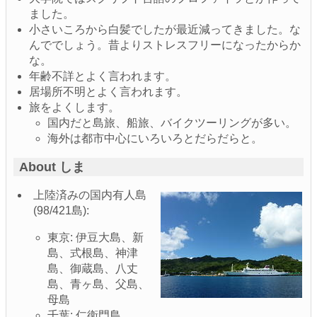
ました。
小さいころから白髪でしたが最近減ってきました。な
んででしょう。昔よりストレスフリーになったからか
な。
年齢不詳とよく言われます。
居場所不明とよく言われます。
旅をよくします。
国内だと島旅、船旅、バイクツーリングが多い。
海外は都市中心にいろいろとだらだらと。
About しま
上陸済みの国内有人島
(98/421島):
東京: 伊豆大島、新
島、式根島、神津
島、御蔵島、八丈
島、青ヶ島、父島、
母島
千葉: 仁衛門島