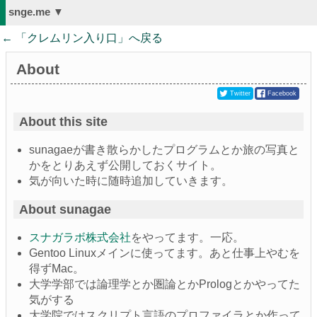
snge.me ▼
← 「
クレムリン入り口
」へ戻る
About
Twitter
Facebook
About this site
sunagaeが書き散らかしたプログラムとか旅の写真と
かをとりあえず公開しておくサイト。
気が向いた時に随時追加していきます。
About sunagae
スナガラボ株式会社
をやってます。一応。
Gentoo Linuxメインに使ってます。あと仕事上やむを
得ずMac。
大学学部では論理学とか圏論とかPrologとかやってた
気がする
大学院ではスクリプト言語のプロファイラとか作って