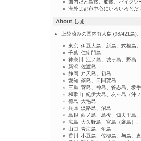
国内だと島旅、船旅、バイクツ
海外は都市中心にいろいろとだ
About しま
上陸済みの国内有人島 (98/421島):
東京: 伊豆大島、新島、式根島
千葉: 仁衛門島
神奈川: 江ノ島、城ヶ島、野島
新潟: 佐渡島
静岡: 弁天島、初島
愛知: 篠島、日間賀島
三重: 菅島、神島、答志島、坂
和歌山: 紀伊大島、友ヶ島（沖
徳島: 大毛島
兵庫: 淡路島、沼島
島根: 西ノ島、島後、知夫里島
広島: 大久野島、宮島（厳島
山口: 青海島、角島
香川: 小豆島、佐柳島、与島、