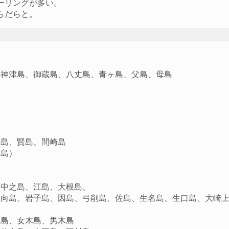
ーリングが多い。
らだらと。
、神津島、御蔵島、八丈島、青ヶ島、父島、母島
手島、賢島、間崎島
ノ島）
、中之島、江島、大根島、
）、向島、岩子島、因島、弓削島、佐島、生名島、生口島、大崎
直島、女木島、男木島