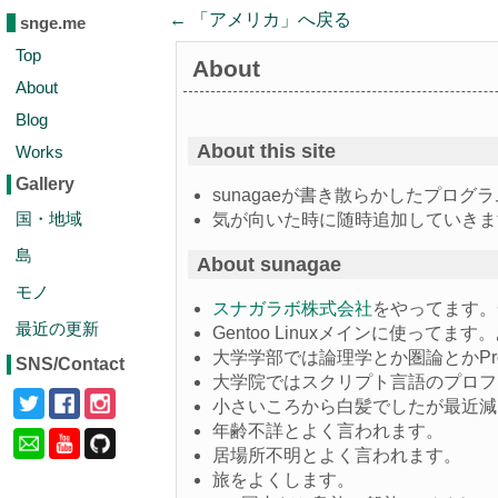
← 「
アメリカ
」へ戻る
snge.me
Top
About
About
Blog
About this site
Works
Gallery
sunagaeが書き散らかしたプロ
国・地域
気が向いた時に随時追加していきま
島
About sunagae
モノ
スナガラボ株式会社
をやってます。
最近の更新
Gentoo Linuxメインに使ってま
大学学部では論理学とか圏論とかPr
SNS/Contact
大学院ではスクリプト言語のプロフ
小さいころから白髪でしたが最近減
年齢不詳とよく言われます。
居場所不明とよく言われます。
旅をよくします。