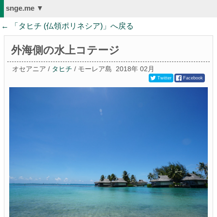
snge.me ▼
← 「
タヒチ (仏領ポリネシア)
」へ戻る
外海側の水上コテージ
オセアニア /
タヒチ
/ モーレア島
2018年 02月
Twitter
Facebook