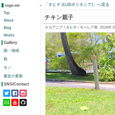
← 「
タヒチ (仏領ポリネシア)
」へ戻る
snge.me
Top
チキン親子
About
Blog
オセアニア /
タヒチ
/ モーレア島
2018年 
Works
Gallery
国・地域
島
モノ
最近の更新
SNS/Contact