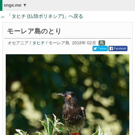
snge.me ▼
← 「
タヒチ (仏領ポリネシア)
」へ戻る
モーレア島のとり
オセアニア /
タヒチ
/ モーレア島
2018年 02月
鳥
Twitter
Facebook