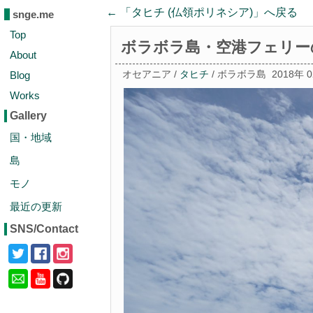
← 「
タヒチ (仏領ポリネシア)
」へ戻る
snge.me
Top
ボラボラ島・空港フェリー
About
Blog
オセアニア /
タヒチ
/ ボラボラ島
2018年 
Works
Gallery
国・地域
島
モノ
最近の更新
SNS/Contact