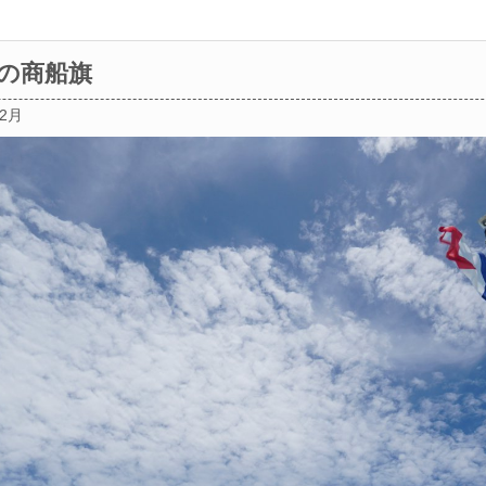
の商船旗
02月