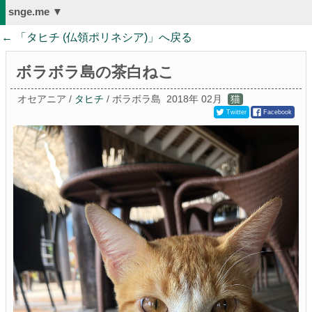
snge.me ▼
← 「
タヒチ (仏領ポリネシア)
」へ戻る
ボラボラ島の茶白ねこ
オセアニア /
タヒチ
/ ボラボラ島
2018年 02月
猫
Twitter
Facebook