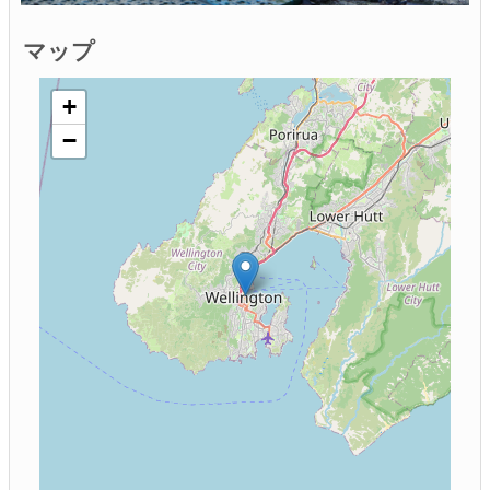
マップ
+
−