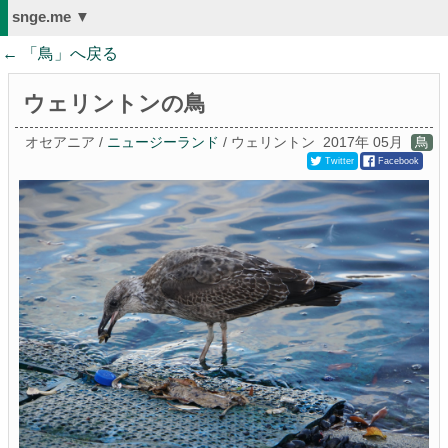
snge.me ▼
← 「
鳥
」へ戻る
ウェリントンの鳥
オセアニア /
ニュージーランド
/ ウェリントン
2017年 05月
鳥
Twitter
Facebook