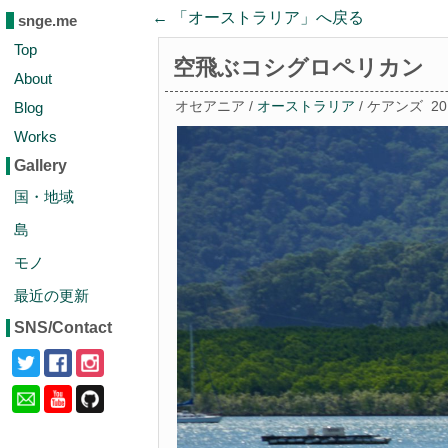
← 「
オーストラリア
」へ戻る
snge.me
Top
空飛ぶコシグロペリカン
About
Blog
オセアニア /
オーストラリア
/ ケアンズ
2
Works
Gallery
国・地域
島
モノ
最近の更新
SNS/Contact