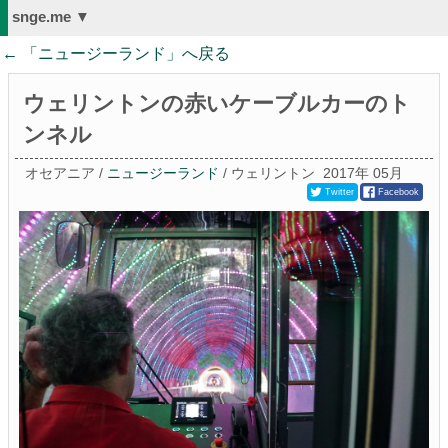
snge.me ▼
← 「
ニュージーランド
」へ戻る
ウェリントンの赤いケーブルカーのト
ンネル
オセアニア /
ニュージーランド
/ ウェリントン
2017年 05月
Twitter
Facebook