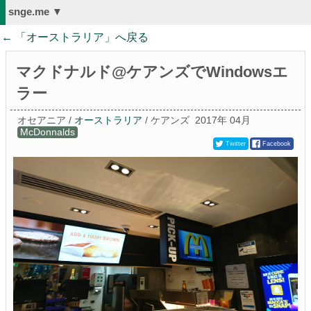
snge.me ▼
← 「
オーストラリア
」へ戻る
マクドナルド@ケアンズでWindowsエ
ラー
オセアニア /
オーストラリア
/ ケアンズ
2017年 04月
McDonnalds
Twitter
Facebook