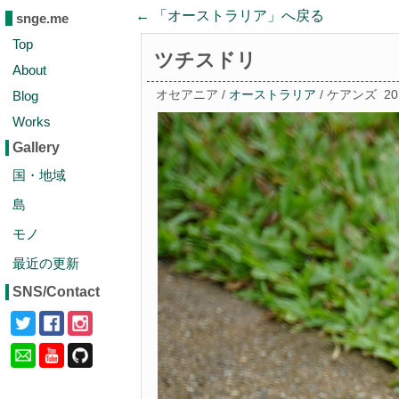
← 「
オーストラリア
」へ戻る
snge.me
Top
ツチスドリ
About
Blog
オセアニア /
オーストラリア
/ ケアンズ
2
Works
Gallery
国・地域
島
モノ
最近の更新
SNS/Contact