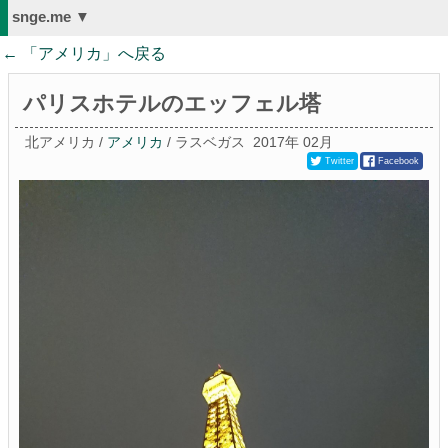
snge.me ▼
← 「
アメリカ
」へ戻る
パリスホテルのエッフェル塔
北アメリカ /
アメリカ
/ ラスベガス
2017年 02月
Twitter
Facebook