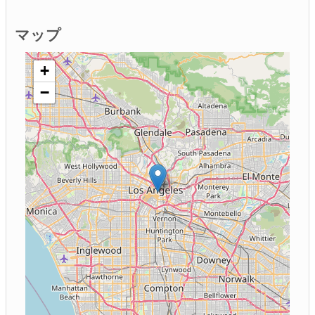
マップ
+
−