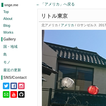
← 「
アメリカ
」へ戻る
snge.me
Top
リトル東京
About
Blog
北アメリカ /
アメリカ
/ ロサンゼルス
201
Works
Gallery
国・地域
島
モノ
最近の更新
SNS/Contact