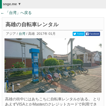
snge.me ▼
← 「
台湾
」へ戻る
高雄の自転車レンタル
アジア /
台湾
/ 高雄
2017年 01月
Twitter
Facebook
高雄の街中にはあちこちに自転車レンタルがある。 とり
あえずVISAとかMasterのクレジットカードで利用でき