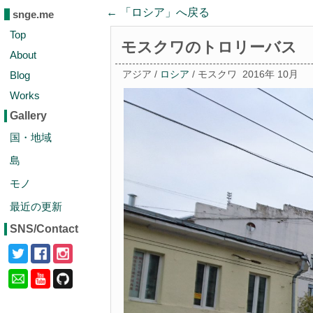
← 「
ロシア
」へ戻る
snge.me
Top
モスクワのトロリーバス
About
Blog
アジア /
ロシア
/ モスクワ
2016年 10月
Works
Gallery
国・地域
島
モノ
最近の更新
SNS/Contact