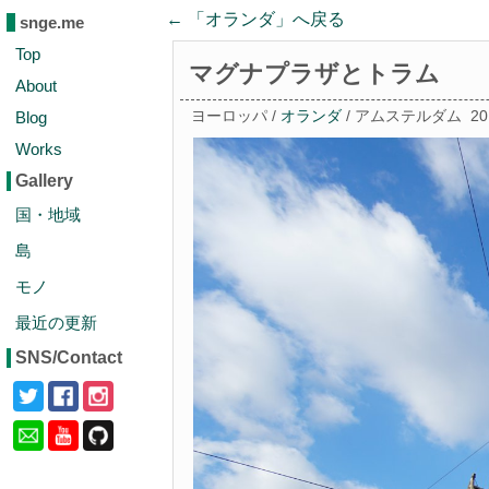
← 「
オランダ
」へ戻る
snge.me
Top
マグナプラザとトラム
About
Blog
ヨーロッパ /
オランダ
/ アムステルダム
2
Works
Gallery
国・地域
島
モノ
最近の更新
SNS/Contact