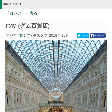
snge.me ▼
← 「
ロシア
」へ戻る
ГУМ (グム百貨店)
アジア /
ロシア
/ モスクワ
2016年 10月
Twitter
Facebook