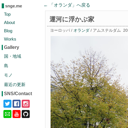
← 「
オランダ
」へ戻る
snge.me
Top
運河に浮かぶ家
About
Blog
ヨーロッパ /
オランダ
/ アムステルダム
2
Works
Gallery
国・地域
島
モノ
最近の更新
SNS/Contact