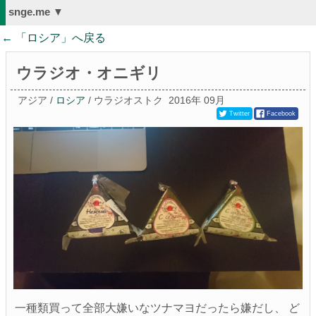
snge.me ▼
← 「
ロシア
」へ戻る
ウラジオ・オニギリ
アジア /
ロシア
/ ウラジオストク
2016年 09月
Twitter
Facebook
一種類買って全部大嫌いなツナマヨだったら嫌だし、 ど