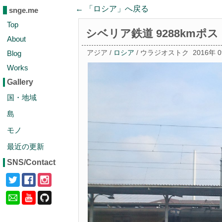
← 「
ロシア
」へ戻る
snge.me
Top
シベリア鉄道 9288kmポス
About
Blog
アジア /
ロシア
/ ウラジオストク
2016年 
Works
Gallery
国・地域
島
モノ
最近の更新
SNS/Contact