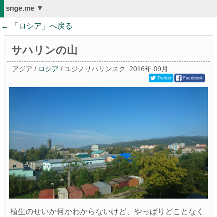
snge.me ▼
← 「
ロシア
」へ戻る
サハリンの山
アジア /
ロシア
/ ユジノサハリンスク
2016年 09月
Twitter
Facebook
植生のせいか何かわからないけど、やっぱりどことなく