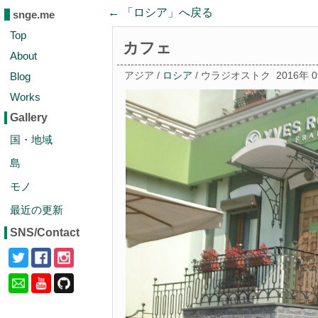
← 「
ロシア
」へ戻る
snge.me
Top
カフェ
About
Blog
アジア /
ロシア
/ ウラジオストク
2016年 
Works
Gallery
国・地域
島
モノ
最近の更新
SNS/Contact